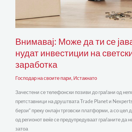
берзи
со
голема
заработка
Внимавај: Може да ти се ја
нудат инвестиции на светск
заработка
Господар на своите пари
,
Истакнато
Зачестени се телефонски позиви до граѓани од непо
претставници на друштвата Trade Planet и Nexpert
берзи“ преку онлајн трговски платформи, а со цел
од регионот веќе се предупредуваат граѓаните да н
затоа