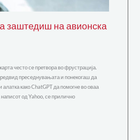
да заштедиш на авионска
карта често се претвора во фрустрација.
 предвид преседнувањата и понекогаш да
и алатка како ChatGPT да помогне во оваа
 написот од Yahoo, се прилично