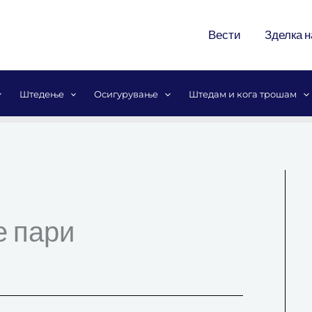
Вести
Зделка н
Штедење
Осигурување
Штедам и кога трошам
е пари