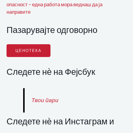
опасност – една работа мора веднаш да ја
направите
Пазарувајте одговорно
ЦЕНОТЕКА
Следете нѐ на Фејсбук
Твои пари
Следете нѐ на Инстаграм и