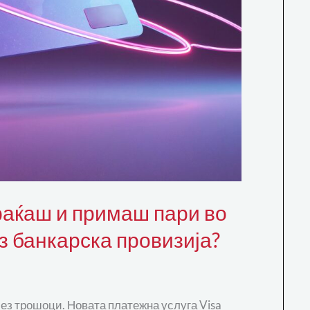
раќаш и примаш пари во
ез банкарска провизија?
ез трошоци. Новата платежна услуга Visa