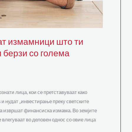
ват измамници што ти
и берзи со голема
знати лица, кои се претставуваат како
s и нудат „инвестирање преку светските
 да извршат финансиска измама. Во земјите
е влегуваат во деловен однос со овие лица