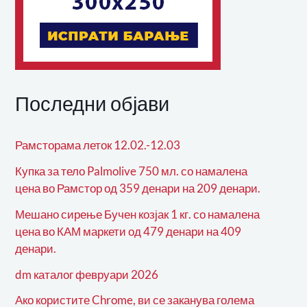
Последни објави
Рамсторама леток 12.02.-12.03
Купка за тело Palmolive 750 мл. со намалена
цена во Рамстор од 359 денари на 209 денари.
Мешано сирење Бучен козјак 1 кг. со намалена
цена во КАМ маркети од 479 денари на 409
денари.
dm каталог февруари 2026
Ако користите Chrome, ви се заканува голема