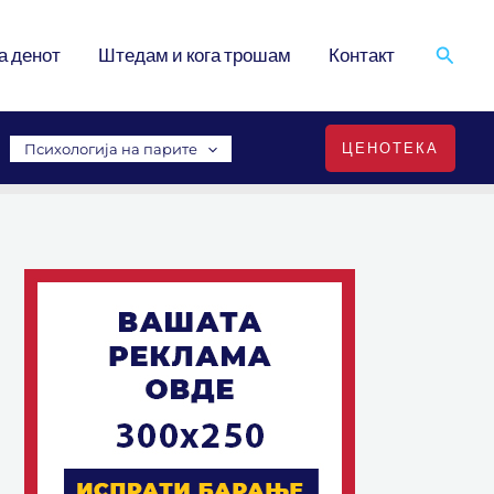
Search
а денот
Штедам и кога трошам
Контакт
ЦЕНОТЕКА
Психологија на парите