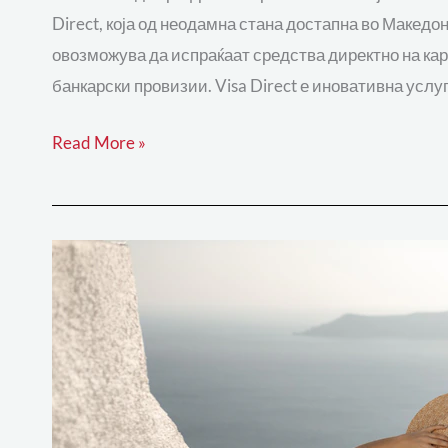
Direct, која од неодамна стана достапна во Македон
овозможува да испраќаат средства директно на карт
банкарски провизии. Visa Direct е иновативна усл
Read More »
Јуни
или
јули
–
кога
е
подобро