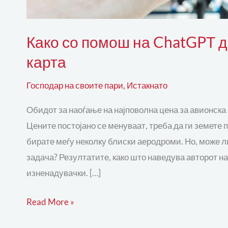
Како со помош на ChatGPТ 
карта
Господар на своите пари
,
Истакнато
Обидот за наоѓање на најповолна цена за авионска 
Цените постојано се менуваат, треба да ги земете
бирате меѓу неколку блиски аеродроми. Но, може л
задача? Резултатите, како што наведува авторот на
изненадувачки. […]
Read More »