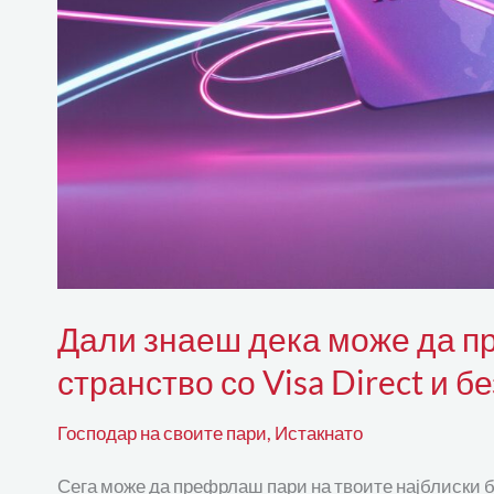
странство
со
Visa
Direct
и
без
банкарска
провизија?
Дали знаеш дека може да п
странство со Visa Direct и б
Господар на своите пари
,
Истакнато
Сега може да префрлаш пари на твоите најблиски б