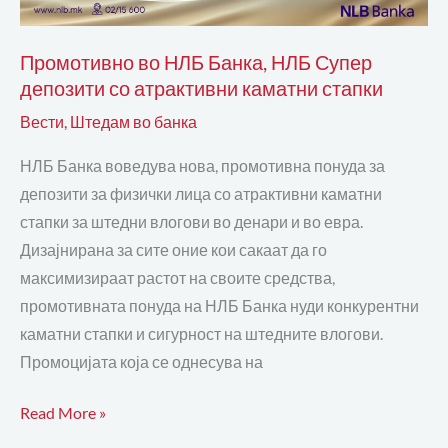
стапки
Промотивно во НЛБ Банка, НЛБ Супер
депозити со атрактивни каматни стапки
Вести
,
Штедам во банка
НЛБ Банка воведува нова, промотивна понуда за
депозити за физички лица со атрактивни каматни
стапки за штедни влогови во денари и во евра.
Дизајнирана за сите оние кои сакаат да го
максимизираат растот на своите средства,
промотивната понуда на НЛБ Банка нуди конкурентни
каматни стапки и сигурност на штедните влогови.
Промоцијата која се однесува на
Read More »