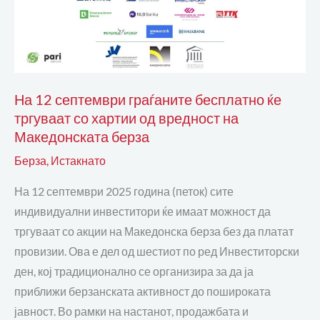
бесплатно
ќе
тргуваат
со
хартии
На 12 септември граѓаните бесплатно ќе
од
тргуваат со хартии од вредност на
вредност
Македонската берза
на
Берза
,
Истакнато
Македонската
берза
На 12 септември 2025 година (петок) сите
индивидуални инвеститори ќе имаат можност да
тргуваат со акции на Македонска берза без да платат
провизии. Ова е дел од шестиот по ред Инвеститорски
ден, кој традиционално се организира за да ја
приближи берзанската активност до пошироката
јавност. Во рамки на настанот, продажбата и