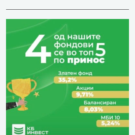
Кои
македонски
инвестициски
фондови
се
најуспешни
во
првата
половина
од
2025?