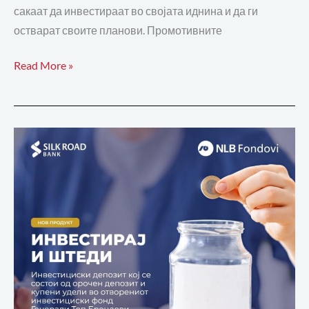
сакаат да инвестираат во својата иднина и да ги
остварат своите планови. Промотивните
Read More »
Инвестициски
депозит
во
Силк
Роуд
банка
со
кој
штедиш