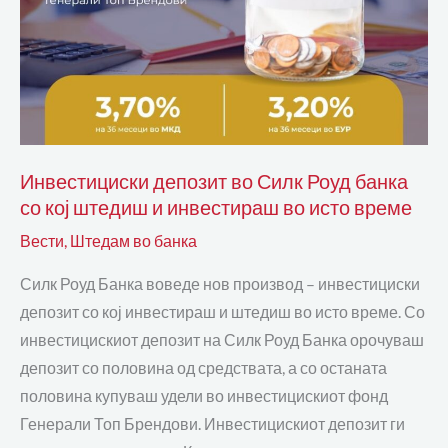
и
инвестираш
во
исто
време
Инвестициски депозит во Силк Роуд банка
со кој штедиш и инвестираш во исто време
Вести
,
Штедам во банка
Силк Роуд Банка воведе нов производ – инвестициски
депозит со кој инвестираш и штедиш во исто време. Со
инвестицискиот депозит на Силк Роуд Банка орочуваш
депозит со половина од средствата, а со останата
половина купуваш удели во инвестицискиот фонд
Генерали Топ Брендови. Инвестицискиот депозит ги