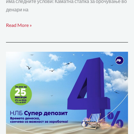
има следните услови: Каматна стапка за орочување во
денари на
Read More »
Промотивно
во
НЛБ
Банка,
НЛБ
Супер
депозити
со
атрактивни
каматни