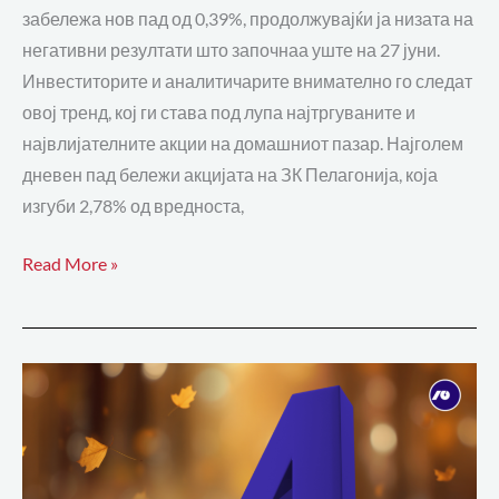
забележа нов пад од 0,39%, продолжувајќи ја низата на
негативни резултати што започнаа уште на 27 јуни.
Инвеститорите и аналитичарите внимателно го следат
овој тренд, кој ги става под лупа најтргуваните и
највлијателните акции на домашниот пазар. Најголем
дневен пад бележи акцијата на ЗК Пелагонија, која
изгуби 2,78% од вредноста,
Read More »
Продолжува
понудата
на
НЛБ