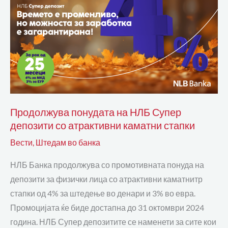
Супер
депозити
со
атрактивни
каматни
стапки
Продолжува понудата на НЛБ Супер
депозити со атрактивни каматни стапки
Вести
,
Штедам во банка
НЛБ Банка продолжува со промотивната понуда на
депозити за физички лица со атрактивни каматнитр
стапки од 4% за штедење во денари и 3% во евра.
Промоцијата ќе биде достапна до 31 октомври 2024
година. НЛБ Супер депозитите се наменети за сите кои