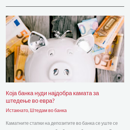
Која
банка
нуди
најдобра
камата
за
штедење
во
евра?
Која банка нуди најдобра камата за
штедење во евра?
Истакнато
,
Штедам во банка
Каматните стапки на депозитите во банка се уште се