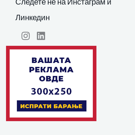
Следете нѐ на Инстаграм и
Линкедин