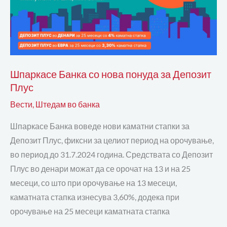
Депозит
Плус
Шпаркасе Банка со нова понуда за Депозит
Плус
Вести
,
Штедам во банка
Шпаркасе Банка воведе нови каматни стапки за
Депозит Плус, фиксни за целиот период на орочување,
во период до 31.7.2024 година. Средствата со Депозит
Плус во денари можат да се орочат на 13 и на 25
месеци, со што при орочување на 13 месеци,
каматната стапка изнесува 3,60%, додека при
орочување на 25 месеци каматната стапка