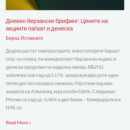
Дневен берзански брифинг: Цените на
акциите паѓаат и денеска
Берза
,
Истакнато
Додека растат температурите, инвеститорите бараат
спас на плажа, па македонскиот берзански индекс и
денеска продолжи по надолна линија. МБИ10
забележа нов пад од 0,17%, заокружувајќи уште еден
летен ден без пазарна свежина. Најголем пад има
акцијата на Алкалоид, која изгуби 0,86%. Следуваат
Реплек со пад од -0,48% и две банки – Комерцијална и
НЛБ со
Read More »