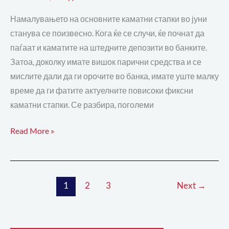
Намалувањето на основните каматни стапки во јуни
станува се поизвесно. Кога ќе се случи, ќе почнат да
паѓаат и каматите на штедните депозити во банките.
Затоа, доколку имате вишок парични средства и се
мислите дали да ги орочите во банка, имате уште малку
време да ги фатите актуелните повисоки фиксни
каматни стапки. Се разбира, поголеми
Read More »
1
2
3
Next
→