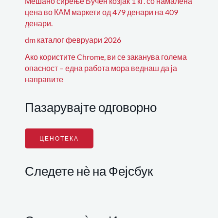
Мешано сирење Бучен козјак 1 кг. со намалена
цена во КАМ маркети од 479 денари на 409
денари.
dm каталог февруари 2026
Ако користите Chrome, ви се заканува голема
опасност – една работа мора веднаш да ја
направите
Пазарувајте одговорно
ЦЕНОТЕКА
Следете нѐ на Фејсбук