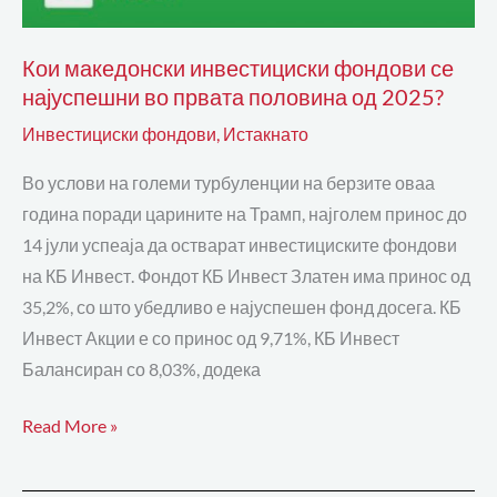
Кои македонски инвестициски фондови се
најуспешни во првата половина од 2025?
Инвестициски фондови
,
Истакнато
Во услови на големи турбуленции на берзите оваа
година поради царините на Трамп, најголем принос до
14 јули успеаја да остварат инвестициските фондови
на КБ Инвест. Фондот КБ Инвест Златен има принос од
35,2%, со што убедливо е најуспешен фонд досега. КБ
Инвест Акции е со принос од 9,71%, КБ Инвест
Балансиран со 8,03%, додека
Read More »