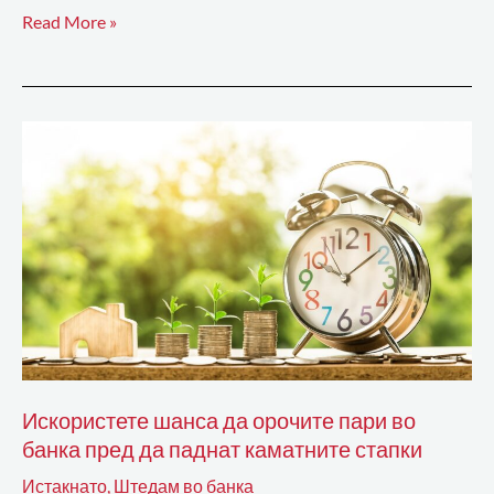
Read More »
Искористете
шанса
да
орочите
пари
во
банка
пред
да
паднат
Искористете шанса да орочите пари во
каматните
банка пред да паднат каматните стапки
стапки
Истакнато
,
Штедам во банка