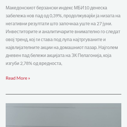
Македонскиот берзански индекс МБИ10 денеска
забележа нов пад од 0,39%, продолжувајќи ја низата на
негативни резултати што започнаа уште на 27 јуни.
Инвеститорите и аналитичарите внимателно го следат
овој тренд, кој ги става под лупа најтргуваните и
највлијателните акции на домашниот пазар. Најголем
дневен пад бележи акцијата на ЗК Пелагонија, која
изгуби 2,78% од вредноста,
Read More »
Основни
правила
за