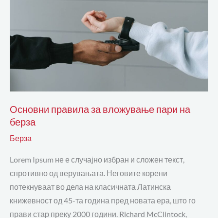
вложување
пари
на
берза
Основни правила за вложување пари на
берза
Берза
Lorem Ipsum не е случајно избран и сложен текст,
спротивно од верувањата. Неговите корени
потекнуваат во дела на класичната Латинска
книжевност од 45-та година пред новата ера, што го
прави стар преку 2000 години. Richard McClintock,