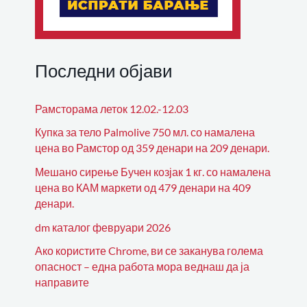
Последни објави
Рамсторама леток 12.02.-12.03
Купка за тело Palmolive 750 мл. со намалена
цена во Рамстор од 359 денари на 209 денари.
Мешано сирење Бучен козјак 1 кг. со намалена
цена во КАМ маркети од 479 денари на 409
денари.
dm каталог февруари 2026
Ако користите Chrome, ви се заканува голема
опасност – една работа мора веднаш да ја
направите