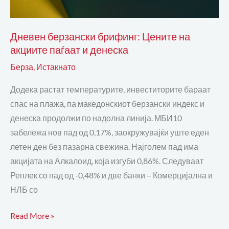
Дневен берзански брифинг: Цените на
акциите паѓаат и денеска
Берза
,
Истакнато
Додека растат температурите, инвеститорите бараат
спас на плажа, па македонскиот берзански индекс и
денеска продолжи по надолна линија. МБИ10
забележа нов пад од 0,17%, заокружувајќи уште еден
летен ден без пазарна свежина. Најголем пад има
акцијата на Алкалоид, која изгуби 0,86%. Следуваат
Реплек со пад од -0,48% и две банки – Комерцијална и
НЛБ со
Read More »