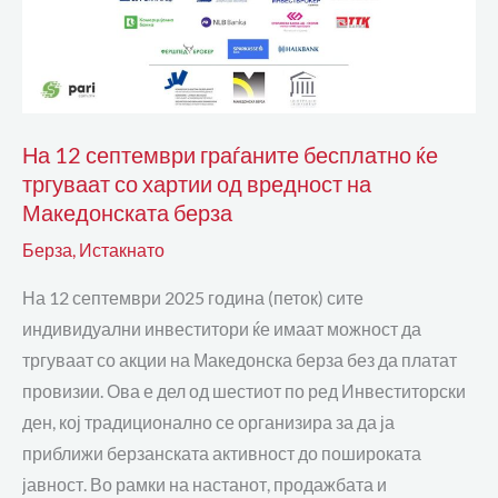
бесплатно
ќе
тргуваат
со
хартии
На 12 септември граѓаните бесплатно ќе
од
тргуваат со хартии од вредност на
вредност
Македонската берза
на
Берза
,
Истакнато
Македонската
берза
На 12 септември 2025 година (петок) сите
индивидуални инвеститори ќе имаат можност да
тргуваат со акции на Македонска берза без да платат
провизии. Ова е дел од шестиот по ред Инвеститорски
ден, кој традиционално се организира за да ја
приближи берзанската активност до пошироката
јавност. Во рамки на настанот, продажбата и