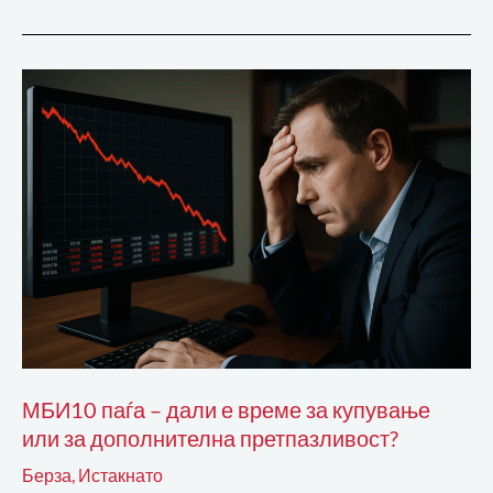
МБИ10
паѓа
–
дали
е
време
за
купување
или
за
дополнителна
МБИ10 паѓа – дали е време за купување
претпазливост?
или за дополнителна претпазливост?
Берза
,
Истакнато