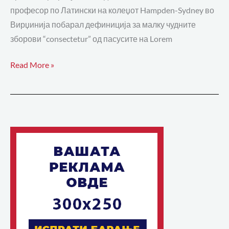
професор по Латински на колеџот Hampden-Sydney во
Вирџинија побарал дефиниција за малку чудните
зборови “consectetur” од пасусите на Lorem
Read More »